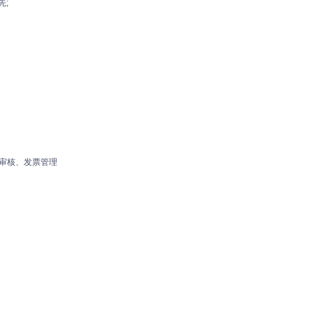
先;
*审核、发票管理