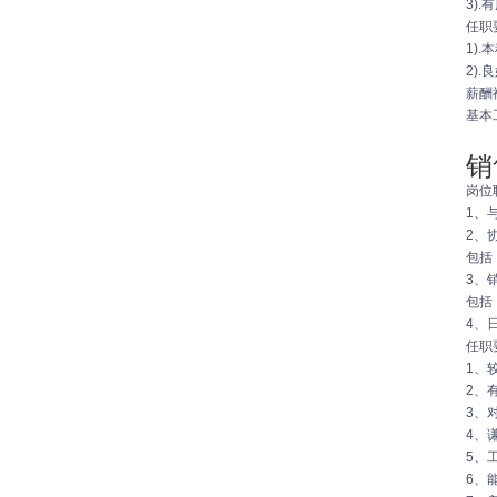
3)
任职
1)
2)
薪酬
基本
销
岗位
1、
2、
包括
3、
包括
4、
任职
1、
2、
3、
4、
5、
6、