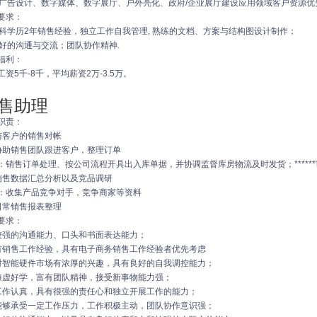
.有广告设计、数字媒体、数字展厅、户外亮化、政府/企业展厅建设应用领域客户资源优
要求：
.本科学历2年销售经验，独立工作自我管理, 熟练的文档、方案与结构图设计制作；
.良好的沟通与交流；团队协作精神.
福利：
工资5千-8千，平均薪资2万-3.5万。
售助理
职责：
与客户的销售对帐
协助销售团队跟进客户，整理订单
：销售订单处理、按公司流程开具出入库单据，并协调监督库房物流及时发货；*****
销售数据汇总分析以及竞品调研
：收集产品竞争对手，竞争商家等资料
日常销售报表整理
要求：
较强的沟通能力、口头和书面表达能力；
有销售工作经验，具有电子商务销售工作经验者优先考虑
对智能硬件市场有浓厚的兴趣，具有良好的自我调控能力；
谦虚好学，富有团队精神，接受新事物能力强；
工作认真，具有很强的责任心和独立开展工作的能力；
能够承受一定工作压力，工作积极主动，团队协作意识强；